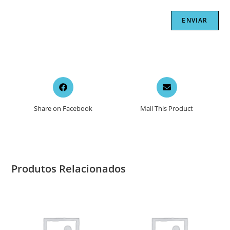
Opens
Opens
in
in
a
a
Share on Facebook
Mail This Product
new
new
window
window
Produtos Relacionados