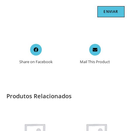
Opens
Opens
in
in
a
a
Share on Facebook
Mail This Product
new
new
window
window
Produtos Relacionados