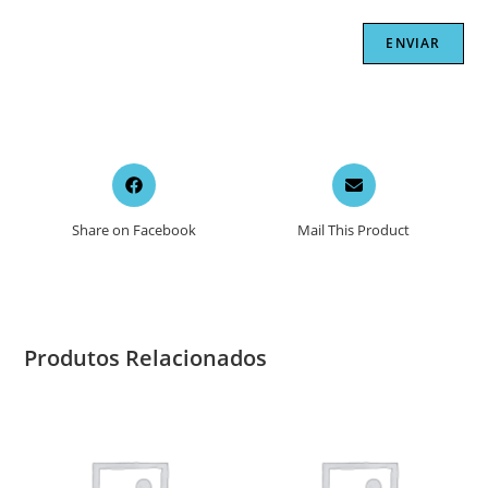
Opens
Opens
in
in
a
a
Share on Facebook
Mail This Product
new
new
window
window
Produtos Relacionados