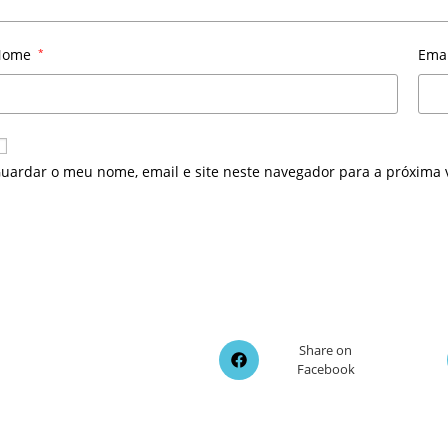
Nome
*
Ema
uardar o meu nome, email e site neste navegador para a próxima 
Opens
Share on
Facebook
in
a
new
window