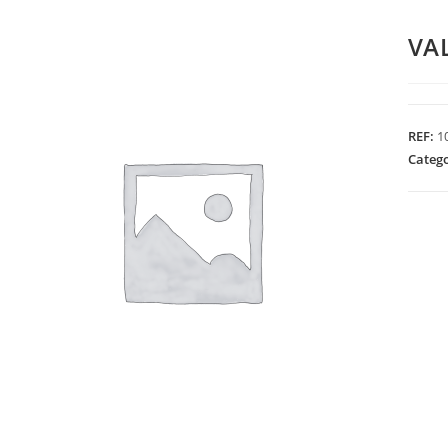
VA
REF:
1
Categ