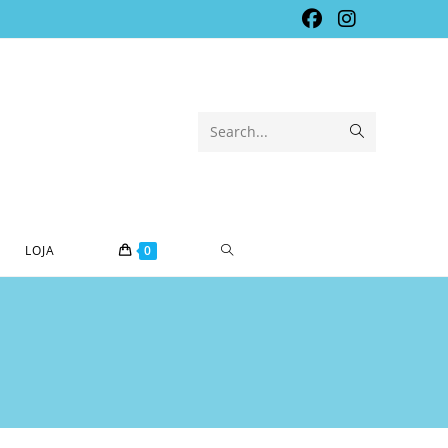
Submit
Search...
search
TOGGLE
LOJA
0
WEBSITE
SEARCH