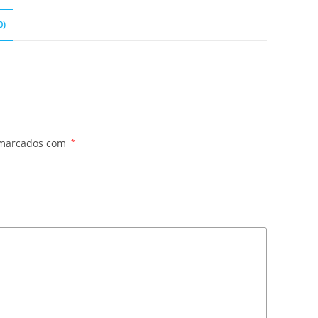
0)
 marcados com
*