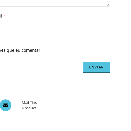
il
*
vez que eu comentar.
Opens
Mail This
Product
in
a
new
window