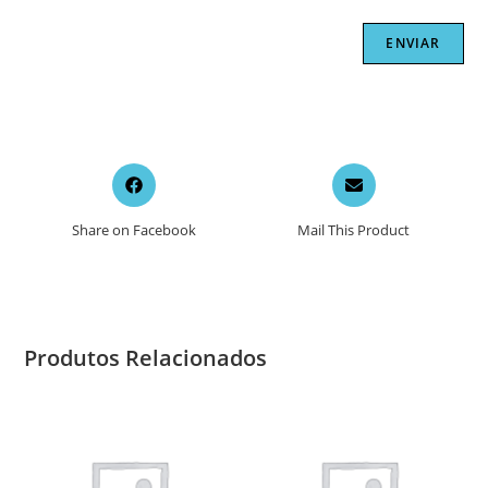
Opens
Opens
in
in
a
a
Share on Facebook
Mail This Product
new
new
window
window
Produtos Relacionados