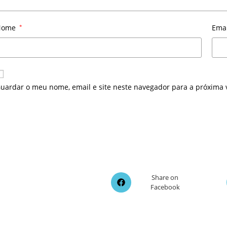
Nome
*
Ema
uardar o meu nome, email e site neste navegador para a próxima 
Opens
Share on
Facebook
in
a
new
window