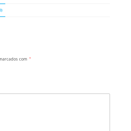
0)
 marcados com
*