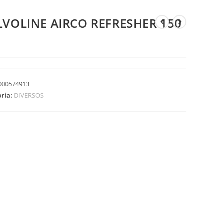
LVOLINE AIRCO REFRESHER 150
000574913
oria:
DIVERSOS