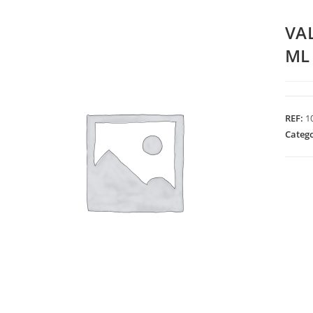
VA
ML
REF:
1
Categ