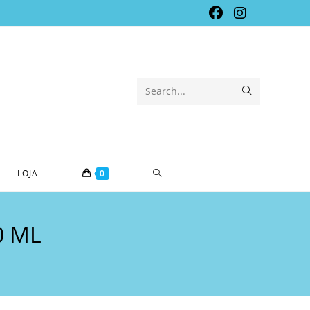
Submit
Search...
search
TOGGLE
LOJA
0
WEBSITE
0 ML
SEARCH