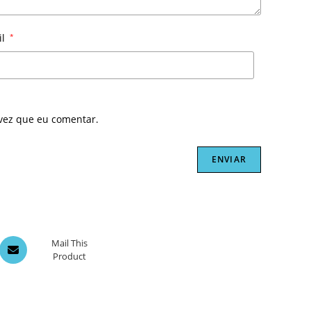
il
*
vez que eu comentar.
Opens
Mail This
Product
in
a
new
window