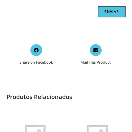
Opens
Opens
in
in
a
a
Share on Facebook
Mail This Product
new
new
window
window
Produtos Relacionados