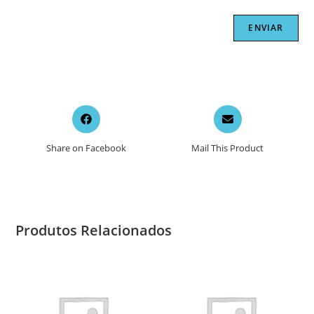
Opens
Opens
in
in
a
a
Share on Facebook
Mail This Product
new
new
window
window
Produtos Relacionados