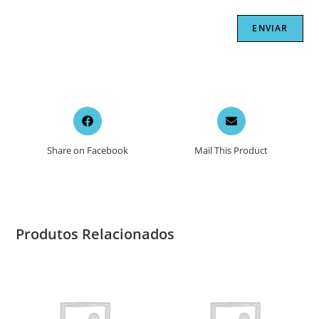
Opens
Opens
in
in
a
a
Share on Facebook
Mail This Product
new
new
window
window
Produtos Relacionados