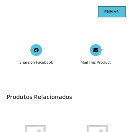
Opens
Opens
in
in
a
a
Share on Facebook
Mail This Product
new
new
window
window
Produtos Relacionados