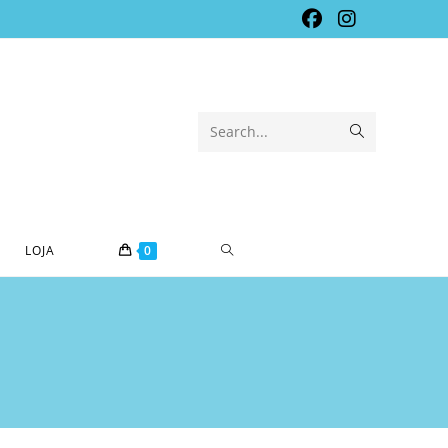
Submit
Search...
search
TOGGLE
LOJA
0
WEBSITE
SEARCH