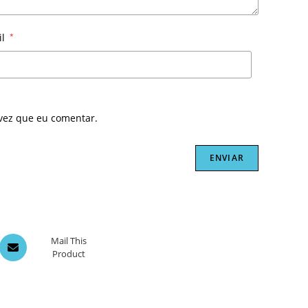
il
*
vez que eu comentar.
Opens
Mail This
Product
in
a
new
window