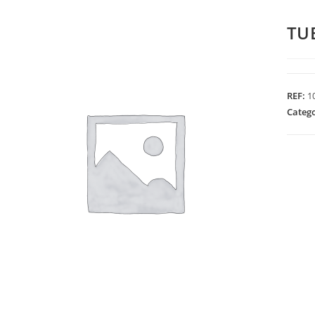
TU
REF:
1
Categ