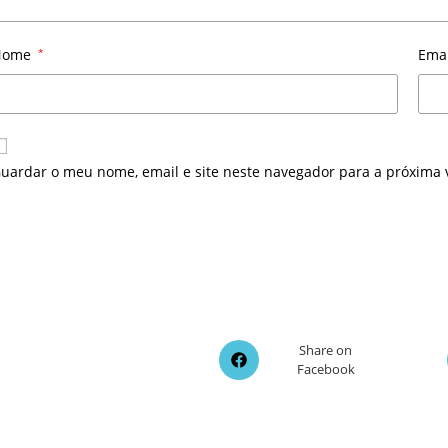
Nome
*
Ema
uardar o meu nome, email e site neste navegador para a próxima 
Opens
Share on
Facebook
in
a
new
window