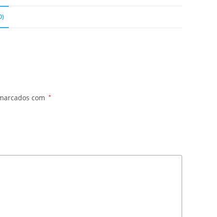
0)
 marcados com
*