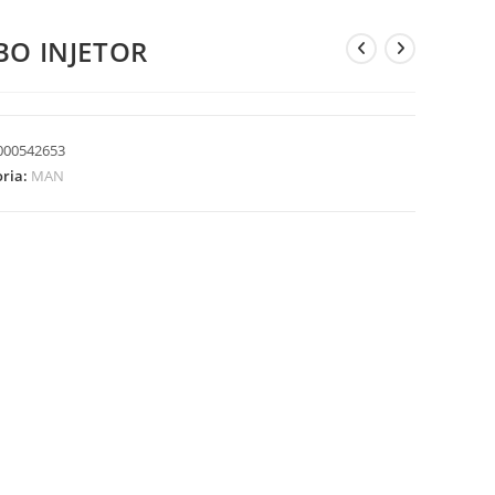
BO INJETOR
000542653
oria:
MAN