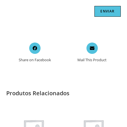
Opens
Opens
in
in
a
a
Share on Facebook
Mail This Product
new
new
window
window
Produtos Relacionados