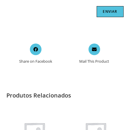
Opens
Opens
in
in
a
a
Share on Facebook
Mail This Product
new
new
window
window
Produtos Relacionados