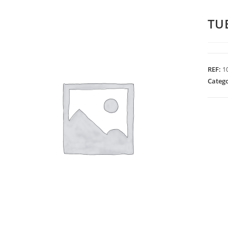
TU
REF:
1
Categ