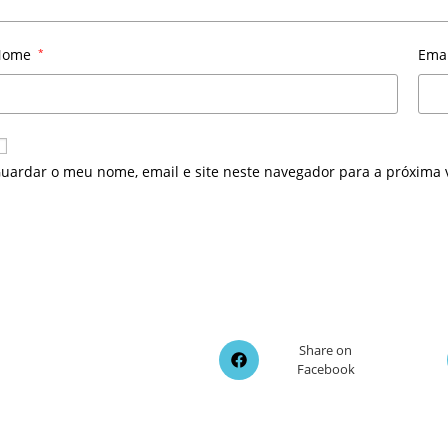
Nome
*
Ema
uardar o meu nome, email e site neste navegador para a próxima 
Opens
Share on
Facebook
in
a
new
window