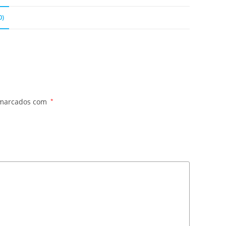
0)
 marcados com
*