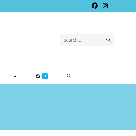
Submit
Search...
search
TOGGLE
LOJA
0
WEBSITE
SEARCH