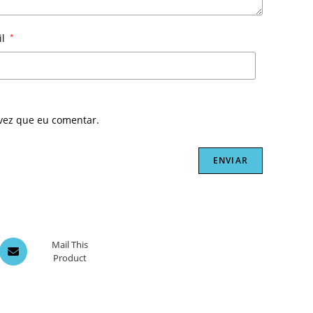
il
*
vez que eu comentar.
Opens
Mail This
Product
in
a
new
window