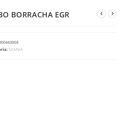
BO BORRACHA EGR
000443004
oria:
SCANIA