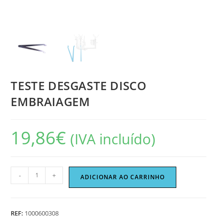
TESTE DESGASTE DISCO
EMBRAIAGEM
19,86
€
(IVA incluído)
Quantidade
-
+
ADICIONAR AO CARRINHO
de
TESTE
DESGASTE
REF:
1000600308