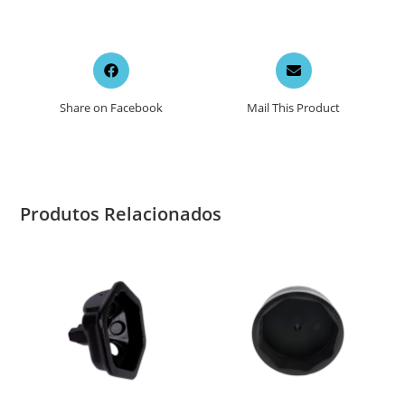
Opens
Opens
in
in
a
a
Share on Facebook
Mail This Product
new
new
window
window
Produtos Relacionados