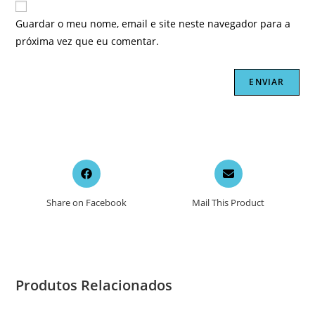
Guardar o meu nome, email e site neste navegador para a
próxima vez que eu comentar.
Opens
Opens
in
in
a
a
Share on Facebook
Mail This Product
new
new
window
window
Produtos Relacionados