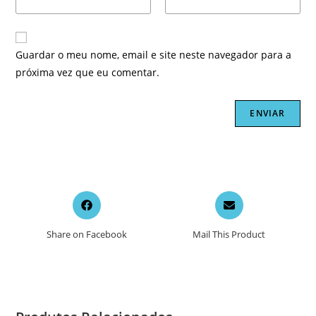
Guardar o meu nome, email e site neste navegador para a
próxima vez que eu comentar.
Opens
Opens
in
in
a
a
Share on Facebook
Mail This Product
new
new
window
window