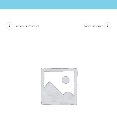
Previous Product
Next Product