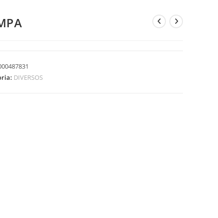
MPA
000487831
oria:
DIVERSOS