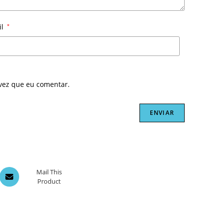
il
*
vez que eu comentar.
Opens
Mail This
Product
in
a
new
window