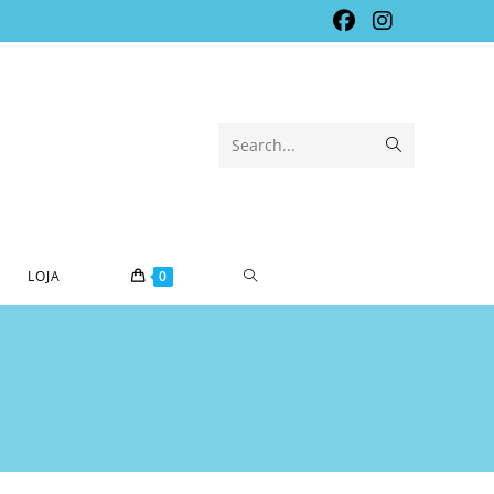
Submit
Search...
search
TOGGLE
LOJA
0
WEBSITE
SEARCH