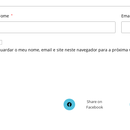
Nome
*
Ema
uardar o meu nome, email e site neste navegador para a próxima 
Opens
Share on
Facebook
in
a
new
window