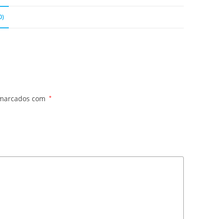
0)
 marcados com
*