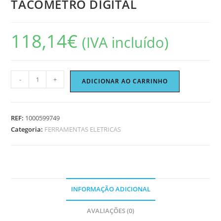
TACOMETRO DIGITAL
118,14
€
(IVA incluído)
Quantidade
-
+
ADICIONAR AO CARRINHO
de
TACOMETRO
DIGITAL
REF:
1000599749
Categoria:
FERRAMENTAS ELETRICAS
INFORMAÇÃO ADICIONAL
AVALIAÇÕES (0)