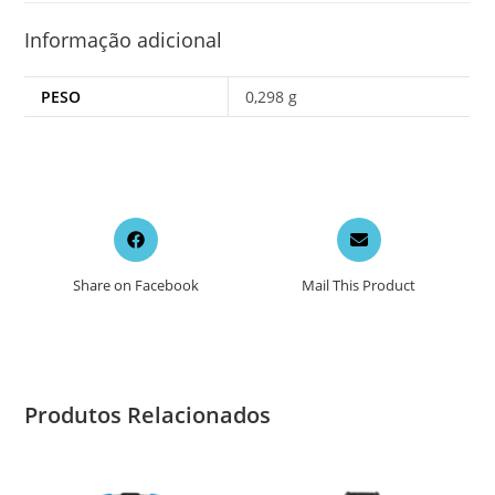
Informação adicional
PESO
0,298 g
Opens
Opens
in
in
a
a
Share on Facebook
Mail This Product
new
new
window
window
Produtos Relacionados