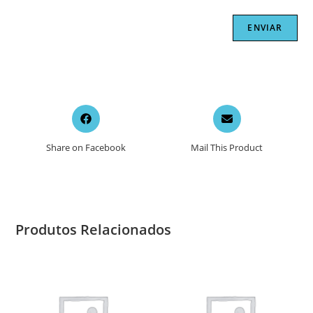
Opens
Opens
in
in
a
a
Share on Facebook
Mail This Product
new
new
window
window
Produtos Relacionados