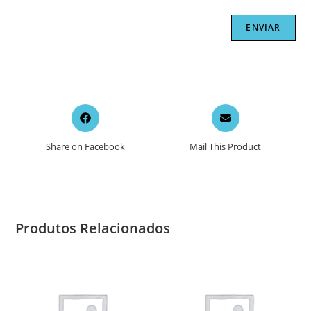
Opens
Opens
in
in
a
a
Share on Facebook
Mail This Product
new
new
window
window
Produtos Relacionados