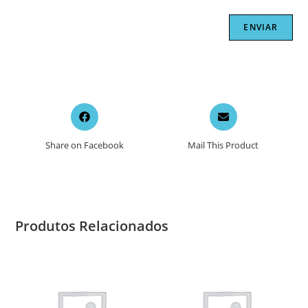
Opens
Opens
in
in
a
a
Share on Facebook
Mail This Product
new
new
window
window
Produtos Relacionados