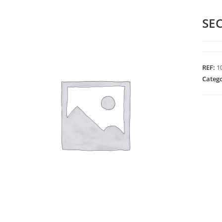
SE
REF:
1
Categ