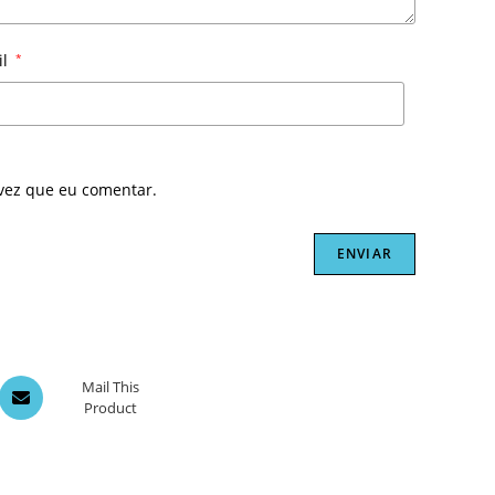
il
*
vez que eu comentar.
Opens
Mail This
Product
in
a
new
window