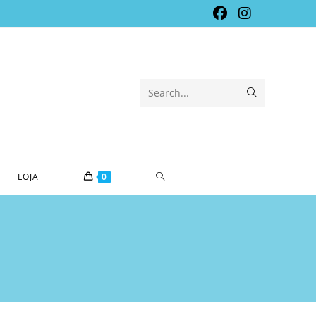
Submit
Search...
search
TOGGLE
LOJA
0
WEBSITE
SEARCH