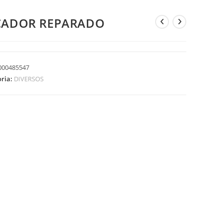
CADOR REPARADO
000485547
oria:
DIVERSOS