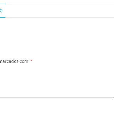
0)
 marcados com
*