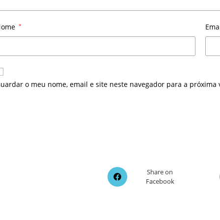
Nome
*
Ema
uardar o meu nome, email e site neste navegador para a próxima 
Opens
Share on
Facebook
in
a
new
window