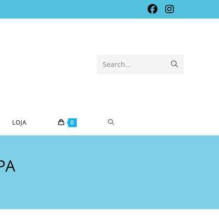
Submit
Search...
search
TOGGLE
LOJA
0
WEBSITE
PA
SEARCH