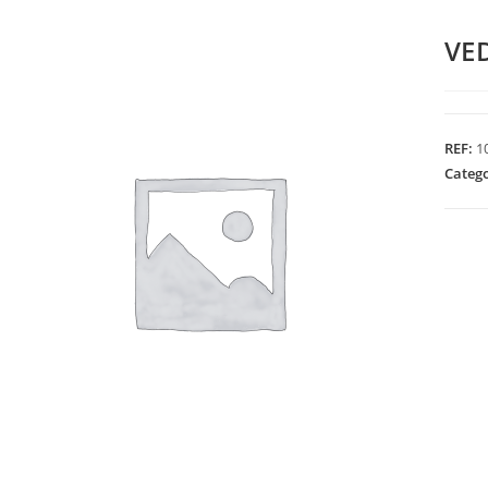
VE
REF:
1
Categ