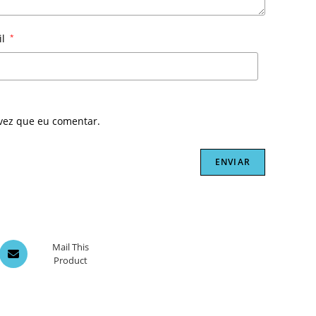
il
*
vez que eu comentar.
Opens
Mail This
Product
in
a
new
window