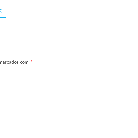
0)
 marcados com
*