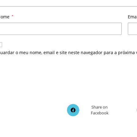
Nome
*
Ema
uardar o meu nome, email e site neste navegador para a próxima 
Opens
Share on
Facebook
in
a
new
window