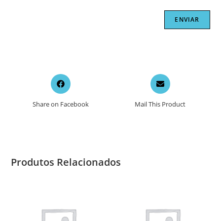
Opens
Opens
in
in
a
a
Share on Facebook
Mail This Product
new
new
window
window
Produtos Relacionados