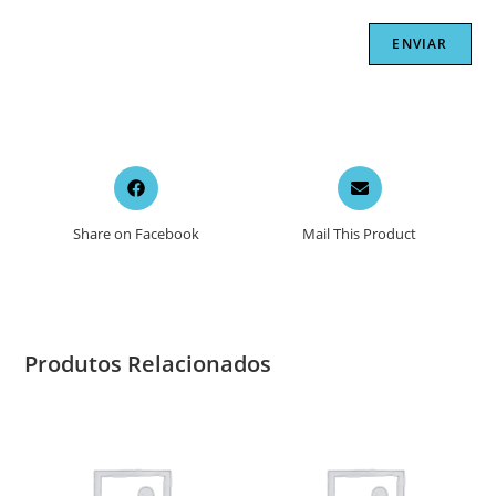
Opens
Opens
in
in
a
a
Share on Facebook
Mail This Product
new
new
window
window
Produtos Relacionados