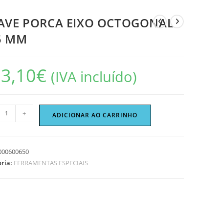
AVE PORCA EIXO OCTOGONAL
5 MM
3,10
€
(IVA incluído)
idade
+
ADICIONAR AO CARRINHO
E
A
000600650
oria:
FERRAMENTAS ESPECIAIS
GONAL