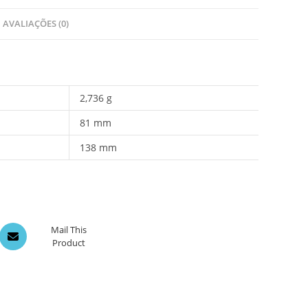
AVALIAÇÕES (0)
2,736 g
81 mm
138 mm
Opens
Mail This
Product
in
a
new
window