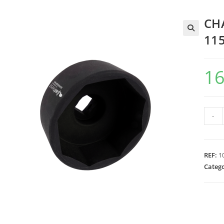
CH
11
16
Quant
-
de
CHAV
PORC
REF:
1
EIXO
Categ
OCTO
115
MM