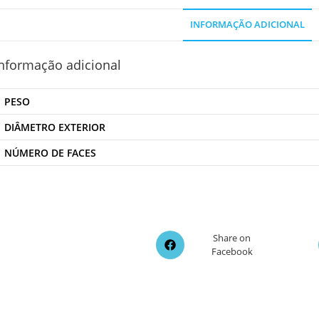
INFORMAÇÃO ADICIONAL
nformação adicional
PESO
DIÂMETRO EXTERIOR
NÚMERO DE FACES
Opens
Share on
Facebook
in
a
new
window