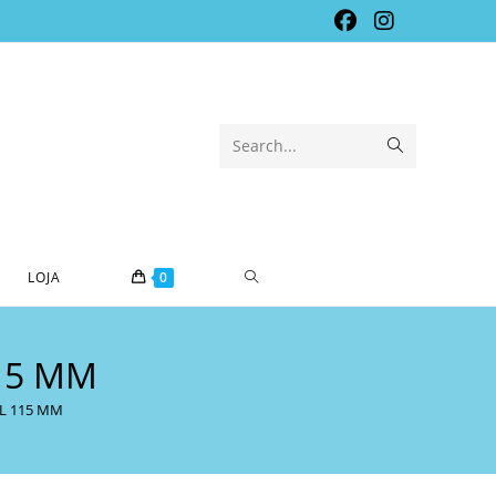
Submit
Search...
search
TOGGLE
LOJA
0
WEBSITE
15 MM
SEARCH
L 115 MM