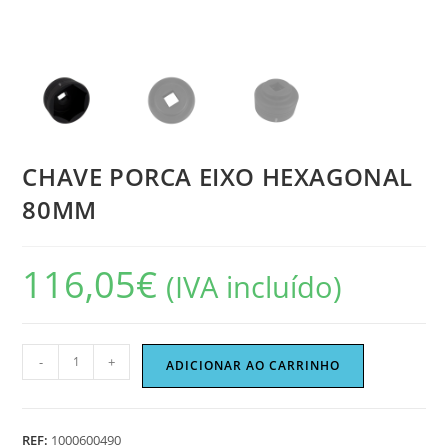
CHAVE PORCA EIXO HEXAGONAL
80MM
116,05
€
(IVA incluído)
Quantidade
-
+
ADICIONAR AO CARRINHO
de
CHAVE
PORCA
REF:
1000600490