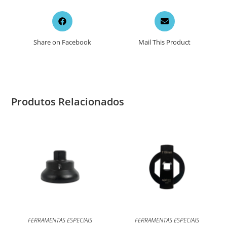
Opens
Opens
in
in
a
a
Share on Facebook
Mail This Product
new
new
window
window
Produtos Relacionados
FERRAMENTAS ESPECIAIS
FERRAMENTAS ESPECIAIS