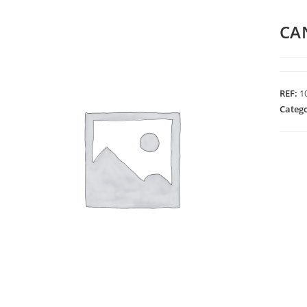
CA
REF:
1
Categ