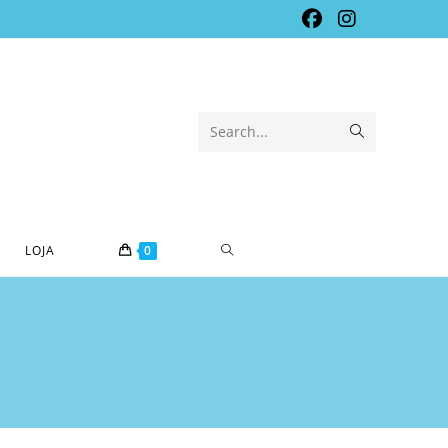
Submit
Search...
search
TOGGLE
LOJA
0
WEBSITE
SEARCH