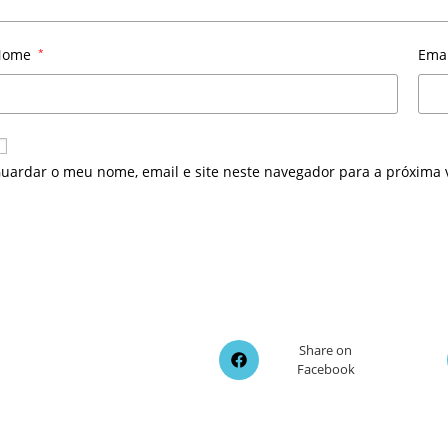
Nome
*
Ema
uardar o meu nome, email e site neste navegador para a próxima 
Opens
Share on
Facebook
in
a
new
window