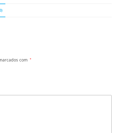
0)
 marcados com
*