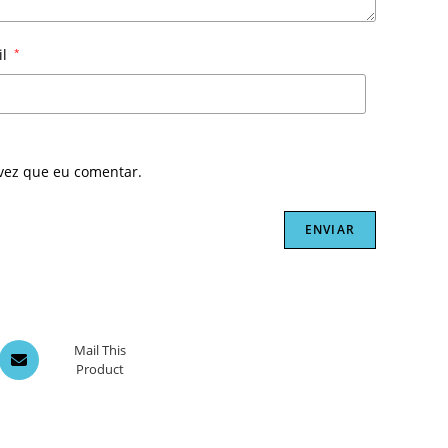
il
*
vez que eu comentar.
Opens
Mail This
Product
in
a
new
window