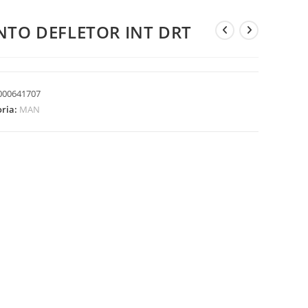
NTO DEFLETOR INT DRT
000641707
oria:
MAN