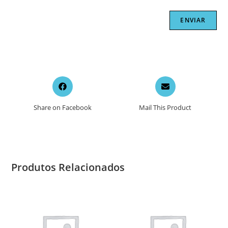
Opens
Opens
in
in
a
a
Share on Facebook
Mail This Product
new
new
window
window
Produtos Relacionados