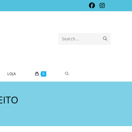
Submit
Search...
search
TOGGLE
LOJA
0
WEBSITE
EITO
SEARCH