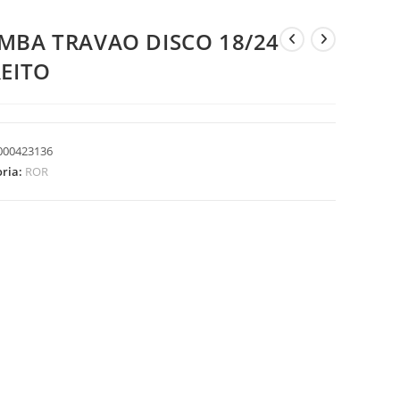
MBA TRAVAO DISCO 18/24
REITO
000423136
oria:
ROR