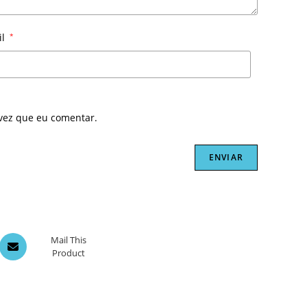
il
*
vez que eu comentar.
Opens
Mail This
Product
in
a
new
window