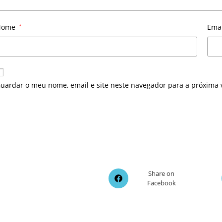
Nome
*
Ema
uardar o meu nome, email e site neste navegador para a próxima 
Opens
Share on
Facebook
in
a
new
window