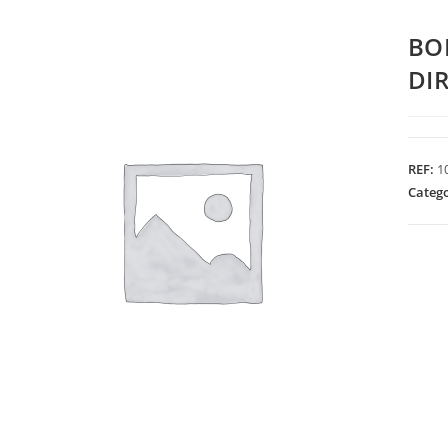
BO
DI
REF:
1
Categ