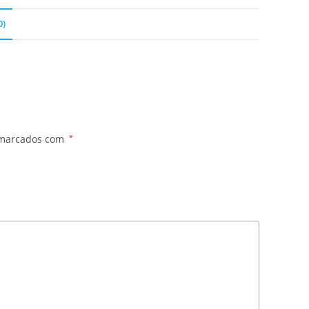
0)
 marcados com
*