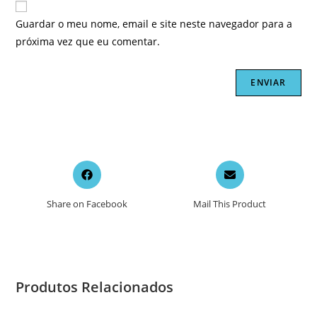
Guardar o meu nome, email e site neste navegador para a
próxima vez que eu comentar.
Opens
Opens
in
in
a
a
Share on Facebook
Mail This Product
new
new
window
window
Produtos Relacionados