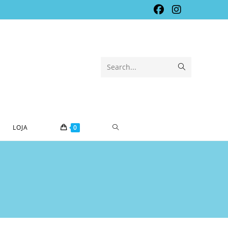
Submit
Search...
search
TOGGLE
LOJA
0
WEBSITE
SEARCH